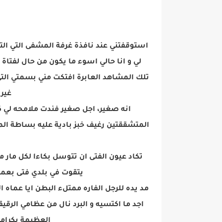
استوقفتني عند نافذة غرفة المشفى التي الت
لي و انا حالي اسوء ما يكون من حال لفتا
تلك المشاهد العابرة افتكت مني بسمتي التي
غير
انه صغير، اجل صغير فندت ملامحه لي 
المتشققتين رغيف خبز بادية عليه بساطة المكو
تكاد عيون الفتى ان تتوسل بكاءا لكل مار مر
يتقوت في بلدي فتى بعمره
مد يده للرجل الفاره ممتلء البطن ايا عماه ا
اجد ما اكتسيه و البرد نال من عظامي الرقيق
العظيمة بكرامة 