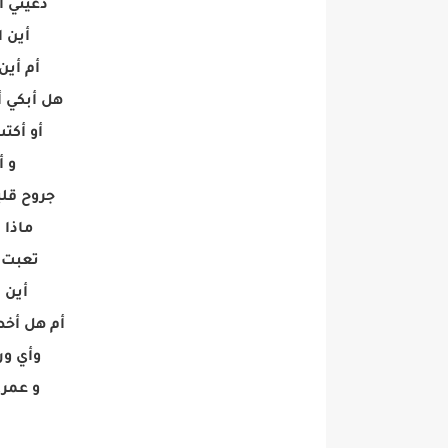
دعيني أ
أين 
أم أين
هل أبكي أ
أو أكت
و 
جروح قلب
ماذا 
تعبت 
أين 
أم هل أخ
وأي ور
و عمر