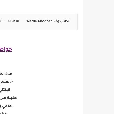
الكاتب (ة) :
Warda Ghodban‏ الاهداء : الى الجميع ❤
خواطر
فوق سري
-ونفسي ل
-قبلتني
-كقبلة عل
-هلمي إل