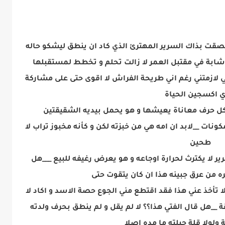
صقت بذاك السرير المهترئ الذي كاد ان ينطق ليشكو حاله
ة شابة في مقتبل العمر لا زالت تحلم و تخطط لمستقبلها
 لازمتني رغم اني طريحة الفراش لا اقوى حتى على مشاركة
ي اكسجين الحياة
كل حرف معاناة يعيشها و هو يحمل بيديه الشقيقتين
نات __لابد ان امه هي من خبزته لكن و كأنه مخبوز تراب لا
طحين
ير لا يكترث لحرارة اوجاعه و هو يعرض رغيفه للبيع ___هل
 من عرق جبينه هذا ان كان يتقوت حتى
لا تأخذ عني هذا فقد اقتطع مني الجوع حصة الاسد و اكاد لا
ة __هل قال الفتي هذا؟؟ لا لم يقل و لم ينطق بحرف ولدته
ولولا قلة حيلته ما مده اصلا