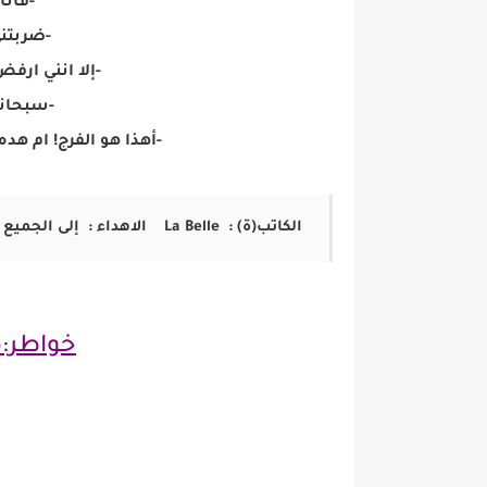
-فأنا 
-ضربتني
-إلا انني ارفض
-سبحانك
-أهذا هو الفرج! ام ه
الكاتب(ة) : La Belle الاهداء : إلى الجميع ❤️
خواطر:
ه