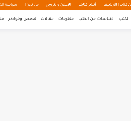
 كتاب | الأرشيف
أنشر كتابك
الاعلان والترويج
من نحن !
سياسة ال
الكتب
اقتباسات من الكتب
مقترحات
مقالات
قصص وخواطر
من
 بريان تراسي