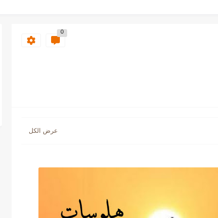
0
ت
ياة
سك PDF | ...