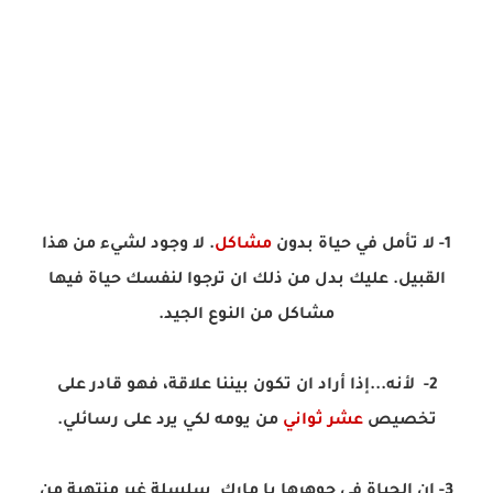
1- لا تأمل في حياة بدون
مشاكل
. لا وجود لشيء من هذا
القبيل. عليك بدل من ذلك ان ترجوا لنفسك حياة فيها
مشاكل من النوع الجيد.
2- لأنه...إذا أراد ان تكون بيننا علاقة، فهو قادر على
تخصيص
عشر ثواني
من يومه لكي يرد على رسائلي.
3- ان الحياة في جوهرها يا مارك سلسلة غير منتهية من