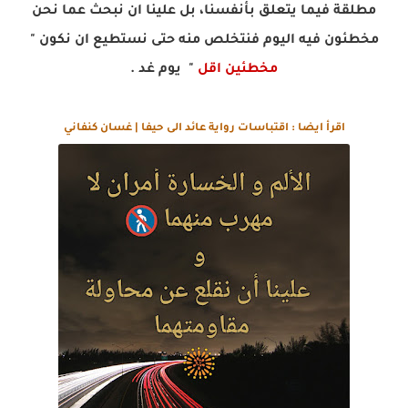
مطلقة فيما يتعلق بأنفسنا، بل علينا ان نبحث عما نحن
مخطئون فيه اليوم فنتخلص منه حتى نستطيع ان نكون "
مخطئين اقل
" يوم غد .
اقرأ ايضا : اقتباسات رواية عائد الى حيفا | غسان كنفاني