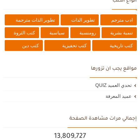
أنواع الكتب
ادب مترجم
تطوير الذات
تطوير الذات مترجمة
تنمية بشرية
رومنسية
سياسية
كتب الثروة
كتب تاريخية
كتب تحفيزية
كتب دين
مواقع يجب ان تزورها
تحدي العميد QUIZ
عميد المعرفة
إجمالي مرات مشاهدة الصفحة
13,809,727