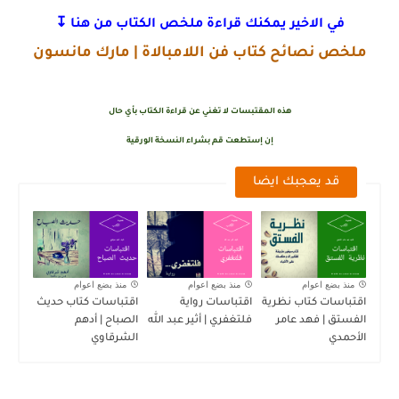
في الاخير يمكنك قراءة ملخص الكتاب من هنا ↧
ملخص نصائح كتاب فن اللامبالاة
|
مارك مانسون
هذه المقتبسات لا تغني عن قراءة الكتاب بأي حال
إن إستطعت قم بشراء النسخة الورقية
قد يعجبك ايضا
منذ بضع اعوام
منذ بضع اعوام
منذ بضع اعوام
اقتباسات كتاب نظرية
اقتباسات رواية
اقتباسات كتاب حديث
الفستق | فهد عامر
فلتغفري | أثير عبد الله
الصباح | أدهم
الأحمدي
الشرقاوي