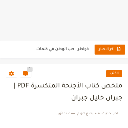
خواطر | الحل الوحيد للنسيان
خواطر | عندما تنتظر المستحيل
خواطر | حب الوطن في كلمات
خواطر | عندما تحب الى حد الادمان
أخر الاخبار
خواطر | حياة ليس لها معنى
1
خواطر | اجمل ما قيل عن الوحدة
الكتب
خواطر | عندما يتكلم القلب
ملخص كتاب الأجنحة المتكسرة PDF |
خواطر | كلمات مؤثرة عن فقدان الامل
جبران خليل جبران
خواطر | كلام عن الغياب والاشتياق
اخر تحديث :
منذ بضع اعوام
7 دقائق للقراءة
خواطر | عندما تتذوق الصعوبات في حياتك