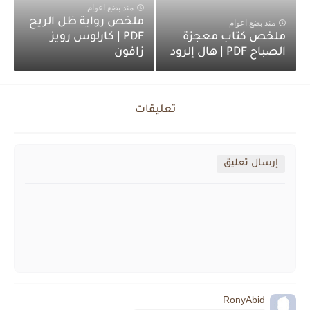
منذ بضع اعوام
ملخص رواية ظل الريح
منذ بضع اعوام
ملخص كتاب معجزة
PDF | كارلوس رويز
الصباح PDF | هال إلرود
زافون
تعليقات
إرسال تعليق
RonyAbid