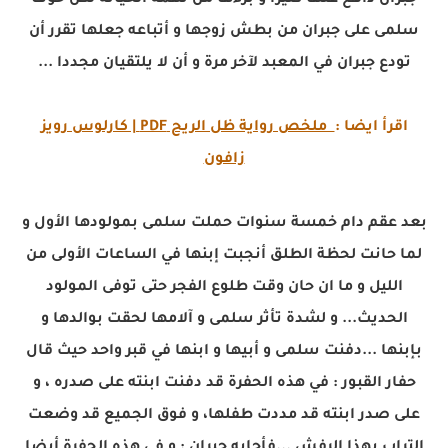
جبران
دافع عنها كثيرا و برءها من تهمة الخيانة لكن خوف
سلمى على جبران من بطش زوجها و أتباعه جعلها تقرر أن
تودع جبران في المعبد لآخر مرة و أن لا يلتقيان مجددا ...
اقرأ ايضا :
ملخص رواية ظل الريح PDF | كارلوس رويز
زافون
بعد عقم دام خمسة سنوات حملت سلمى بمولودها الأول و
لما حانت لحظة الطلق أنجبت إبنها في الساعات الأولى من
الليل و ما ان حان وقت طلوع الفجر حتى توفى المولود
الحديث... و لشدة تأثر سلمى و آلامها لحقت بوالدها و
بإبنها ...دفنت سلمى و أبيها و ابنها في قبر واحد حيث قال
حفار القبور : في هذه الحفرة قد دفنت ابنته على صدره ، و
على صدر ابنته قد مددت طفلها، و فوق الجميع قد وضعت