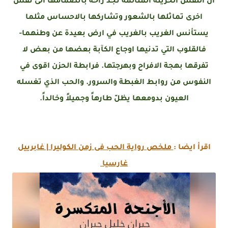
ان النفس الحزينة المتألمة تجد راحة بانضمامها الى نفس
اخرى تماثلها بالشعور وتشاركها بالاحساس مثلما
يستأنس الغريب بالغريب في ارض بعيدة عن وطنهما-
فالقلوب التي تدنيها اوجاع الكآبة بعضها من بعض لا
تفرقها بهجة الافراح وبهرجتها. فرابطة الحزن اقوى في
النفوس من روابط الغبطة والسرور. والحب الذي تغسله
العيون بدومعها يظلّ طارهاً وجميلاً وخالداً.
اقرأ ايضا :
ملخص رواية الحب فى زمن الكوليرا | غابرييل
غارسيا