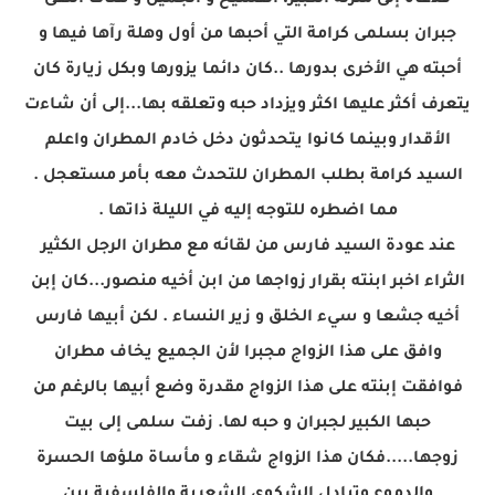
فدعاه إلى منزله الكبير، الفسيح و الجميل و هناك التقى
جبران بسلمى كرامة التي أحبها من أول وهلة رآها فيها و
أحبته هي الأخرى بدورها ..كان دائما يزورها وبكل زيارة كان
يتعرف أكثر عليها اكثر ويزداد حبه وتعلقه بها...إلى أن شاءت
الأقدار وبينما كانوا يتحدثون دخل خادم المطران واعلم
السيد كرامة بطلب المطران للتحدث معه بأمر مستعجل .
مما اضطره للتوجه إليه في الليلة ذاتها .
عند عودة السيد فارس من لقائه مع مطران
الرجل الكثير
الثراء
اخبر ابنته بقرار زواجها من ابن أخيه منصور...كان إبن
أخيه جشعا و سيء الخلق و زير النساء . لكن أبيها فارس
وافق على هذا الزواج مجبرا لأن الجميع يخاف مطران
فوافقت إبنته على هذا الزواج مقدرة وضع أبيها بالرغم من
حبها الكبير لجبران و حبه لها. زفت سلمى إلى بيت
زوجها.....فكان هذا الزواج شقاء و مأساة ملؤها الحسرة