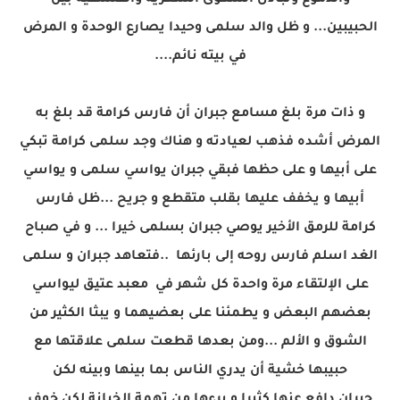
والدموع وتبادل الشكوى الشعرية والفلسفية بين
الحبيبين...
و ظل والد سلمى وحيدا يصارع الوحدة و المرض
في بيته نائم....
و ذات مرة بلغ مسامع جبران أن فارس كرامة قد بلغ به
المرض أشده فذهب لعيادته و هناك وجد سلمى كرامة تبكي
على أبيها و على حظها فبقي جبران يواسي سلمى و يواسي
أبيها و يخفف عليها بقلب متقطع و جريح ...ظل فارس
كرامة للرمق الأخير يوصي جبران بسلمى خيرا ... و في صباح
الغد اسلم فارس روحه إلى بارئها ..فتعاهد جبران و سلمى
على الإلتقاء مرة واحدة كل شهر في معبد عتيق ليواسي
بعضهم البعض و يطمئنا على بعضيهما و يبثا الكثير من
الشوق و الألم ...ومن بعدها قطعت سلمى علاقتها مع
حبيبها خشية أن يدري الناس بما بينها وبينه لكن