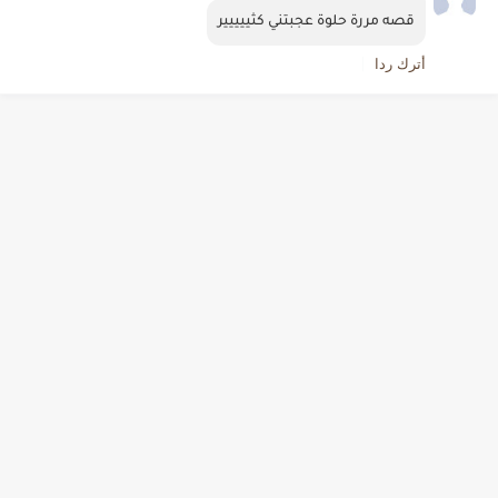
قصه مررة حلوة عجبتني كثييييير
أترك ردا