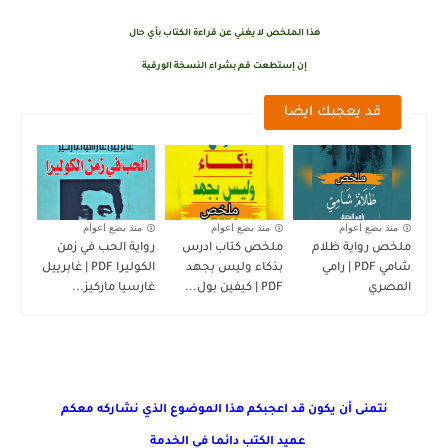
هذا الملخص لا يغني عن قراءة الكتاب بأي حال
إن إستطعت قم بشراء النسخة الورقية
قد يعجبك ايضا
منذ بضع اعوام
منذ بضع اعوام
منذ بضع اعوام
ملخص رواية ظلام
ملخص كتاب ادرس
رواية الحب في زمن
شامي PDF | رامي
بذكاء وليس بجهد
الكوليرا PDF | غابرييل
المصري
PDF | كيفين بول...
غارسيا ماركيز...
نتمنى أن يكون قد اعجبكم هذا الموضوع الذي نشاركه معكم
عميد الكتب دائما في الخدمة