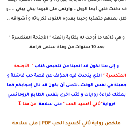
التراب بهذا الرفش ...فأجابه جبران : و في هذه الحفرة أيضا
قد دفنت قلبي أيها الرجل...وارتمى على قبرها يبكي يبكي ....و
ظل بعدهم متعذبا وحيدا بعدوه اللذود، ذكرياته و أشواقه ..
و هي ذاتها ما أوحت له بكتابة رائعته " الأجنحة المتكسرة "
بعد 10 سنوات من وفاة سلمى كرامة.
و إلى هنا
نكون قد انهينا من تلخيص كتاب
" الأجنحة
المتكسرة "
الذي
يتحدث فيه المؤلف عن قصة حب فاشلة و
جميلة في نفس الوقت..نتمنى أن يكون قد نال إعجابكم كما
يمكنك قراءة روايات و كتب اخرى بنفس الطابع الرومانسي
كرواية
"ثاني أكسيد الحب "
منى سلامة
من هنا ↧
ملخص رواية ثاني أكسيد الحب PDF | منى سلامة